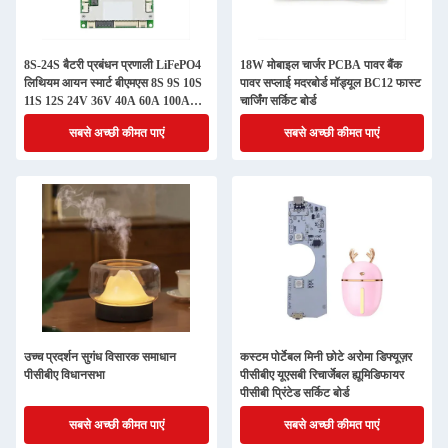
8S-24S बैटरी प्रबंधन प्रणाली LiFePO4
18W मोबाइल चार्जर PCBA पावर बैंक
लिथियम आयन स्मार्ट बीएमएस 8S 9S 10S
पावर सप्लाई मदरबोर्ड मॉड्यूल BC12 फास्ट
11S 12S 24V 36V 40A 60A 100A
चार्जिंग सर्किट बोर्ड
150A 200A
सबसे अच्छी कीमत पाएं
सबसे अच्छी कीमत पाएं
उच्च प्रदर्शन सुगंध विसारक समाधान
कस्टम पोर्टेबल मिनी छोटे अरोमा डिफ्यूज़र
पीसीबीए विधानसभा
पीसीबीए यूएसबी रिचार्जेबल ह्यूमिडिफायर
पीसीबी प्रिंटेड सर्किट बोर्ड
सबसे अच्छी कीमत पाएं
सबसे अच्छी कीमत पाएं