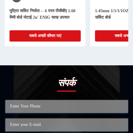
मुद्रित सर्किट निर्माता -- 6 परत पीसीबीए 1.60
1.45mm 1/1/1/1OZ 4 पर
मिमी बोर्ड मोटाई 2u' ENIG सतह उपचार
सर्किट बोर्ड
सबसे अच्छी कीमत पाएं
सबसे अच्छी 
संपर्क