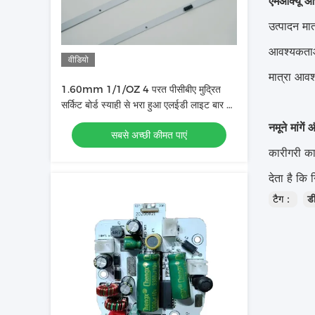
एमओक्यू औ
उत्पादन मा
आवश्यकताओं
वीडियो
मात्रा आवश
1.60mm 1/1/OZ 4 परत पीसीबीए मुद्रित
सर्किट बोर्ड स्याही से भरा हुआ एलईडी लाइट बार में
इस्तेमाल किया
नमूने मांगे
सबसे अच्छी कीमत पाएं
कारीगरी क
देता है कि 
टैग：
ड