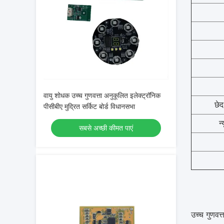
वायु शोधक उच्च गुणवत्ता अनुकूलित इलेक्ट्रॉनिक
छे
पीसीबीए मुद्रित सर्किट बोर्ड विधानसभा
न
सबसे अच्छी कीमत पाएं
उच्च गुणवत