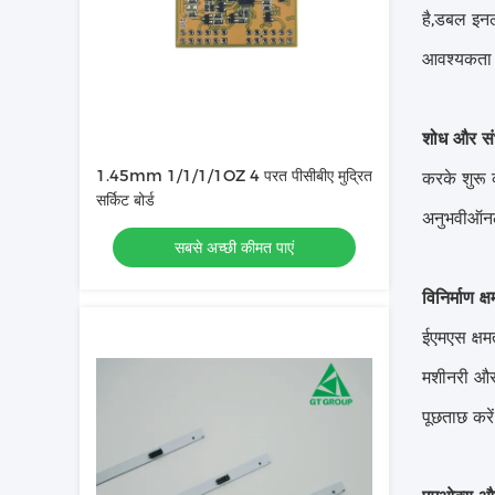
है,डबल इनल
आवश्यकता ह
शोध और संभ
1.45mm 1/1/1/1OZ 4 परत पीसीबीए मुद्रित
करके शुरू क
सर्किट बोर्ड
अनुभवीऑनला
सबसे अच्छी कीमत पाएं
विनिर्माण क्
ईएमएस क्षम
मशीनरी और व
पूछताछ करे