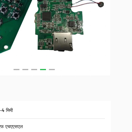
-4 मिमी
एफ एचएएसएल