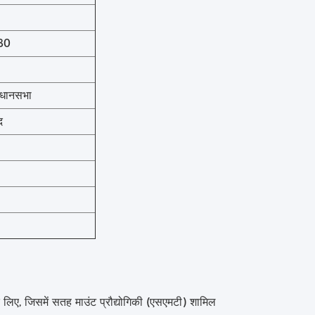
80
धानसभा
द
े लिए, जिसमें सतह माउंट प्रौद्योगिकी (एसएमटी) शामिल