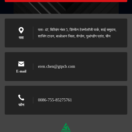
पताः 4F, बिल्डिंग नंबर 5, डिंगफेंग टेक्नोलॉजी पार्क, शाई समुदाय,
शाजिंग टाउन, बाओआन जिला, शेन्ज़ेन, गुआंग्डोंग प्रांत, चीन
पता
eren.chen@gtpcb.com
E-mail
0086-755-85275761
फोन