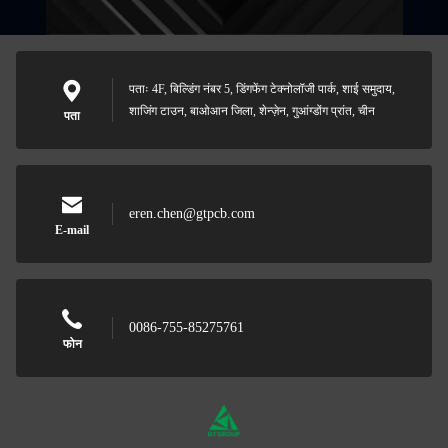
पताः 4F, बिल्डिंग नंबर 5, डिंगफेंग टेक्नोलॉजी पार्क, शाई समुदाय,
शाजिंग टाउन, बाओआन जिला, शेन्ज़ेन, गुआंग्डोंग प्रांत, चीन
पता
eren.chen@gtpcb.com
E-mail
0086-755-85275761
फोन