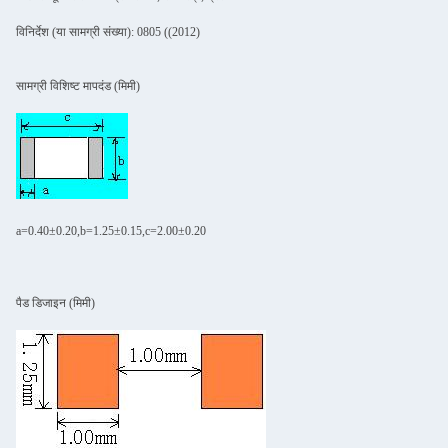
विनिर्देश (या सामग्री संख्या): 0805 ((2012)
सामग्री विशिष्ट मापदंड (मिमी)
a=0.40±0.20,b=1.25±0.15,c=2.00±0.20
पैड डिजाइन (मिमी)