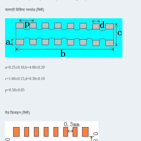
सामग्री विशिष्ट मापदंड (मिमी)
a=0.25±0.10,b=4.00±0.20
c=1.60±0.15,d=0.30±0.10
p=0.50±0.05
पैड डिजाइन (मिमी)