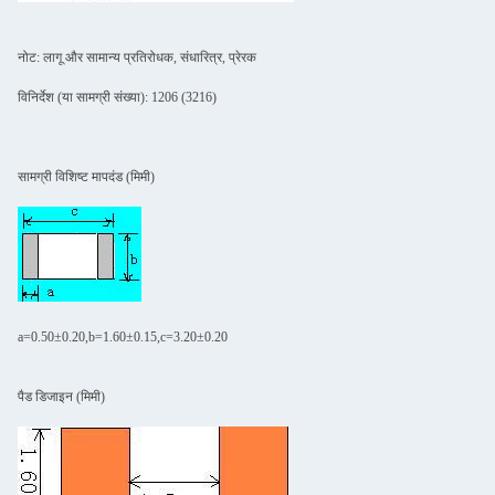
नोट: लागू और सामान्य प्रतिरोधक, संधारित्र, प्रेरक
विनिर्देश (या सामग्री संख्या): 1206 (3216)
सामग्री विशिष्ट मापदंड (मिमी)
a=0.50±0.20,b=1.60±0.15,c=3.20±0.20
पैड डिजाइन (मिमी)