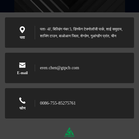
पताः 4F, बिल्डिंग नंबर 5, डिंगफेंग टेक्नोलॉजी पार्क, शाई समुदाय,
शाजिंग टाउन, बाओआन जिला, शेन्ज़ेन, गुआंग्डोंग प्रांत, चीन
पता
eren.chen@gtpcb.com
E-mail
0086-755-85275761
फोन