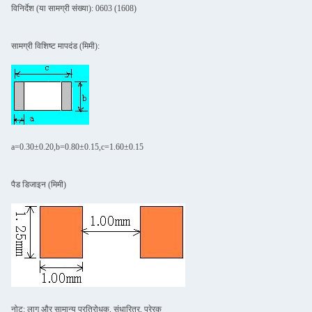
विनिर्देश (या सामग्री संख्या): 0603 (1608)
सामग्री विशिष्ट मापदंड (मिमी):
a=0.30±0.20,b=0.80±0.15,c=1.60±0.15
पैड डिजाइन (मिमी)
नोट: लागू और सामान्य प्रतिरोधक, संधारित्र, प्रेरक