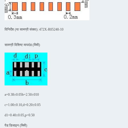
विनिर्देश (या सामग्री संख्या): 472X-R05240-10
सामग्री विशिष्ट मापदंड (मिमी)
a=0.38±0.05b=2.50±010
c=1.00±0.10,d=0.20±0.05
d1=0.40±0.05,p=0.50
पैड डिजाइन (मिमी)