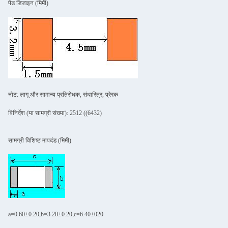
पैड डिजाइन (मिमी)
नोट: लागू और सामान्य प्रतिरोधक, संधारित्र, प्रेरक
विनिर्देश (या सामग्री संख्या): 2512 ((6432)
सामग्री विशिष्ट मापदंड (मिमी)
a=0.60±0.20,b=3.20±0.20,c=6.40±020