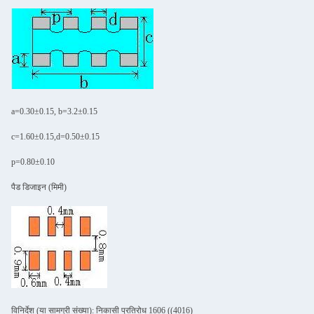
a=0.30±0.15, b=3.2±0.15
c=1.60±0.15,d=0.50±0.15
p=0.80±0.10
पैड डिजाइन (मिमी)
विनिर्देश (या सामग्री संख्या): निकासी प्रतिरोध 1606 ((4016)