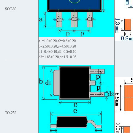
SOT-89
a1=1.0±0.20,a2=0.6±0.20
b=2.50±0.20,c=4.50±0.20
d1=0.4±0.10,d2=0.5±0.10
d3=1.65±0.20,p=1.5±0.05
TO-252