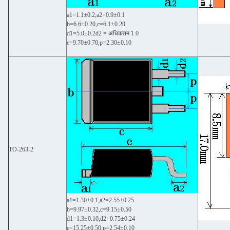
a1=1.1±0.2,a2=0.9±0.1
b=6.6±0.20,c=6.1±0.20
d1=5.0±0.2d2 = अधिकतम 1.0
e=9.70±0.70,p=2.30±0.10
TO-263-2
a1=1.30±0.1,a2=2.55±0.25
b=9.97±0.32,c=9.15±0.50
d1=1.3±0.10,d2=0.75±0.24
e=15.25±0.50,p=2.54±0.10