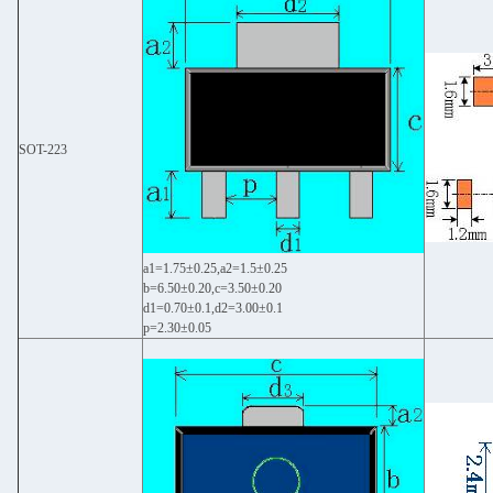
SOT-223
a1=1.75±0.25,a2=1.5±0.25
b=6.50±0.20,c=3.50±0.20
d1=0.70±0.1,d2=3.00±0.1
p=2.30±0.05