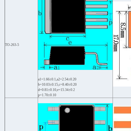
TO-263-5
a1=1.66±0.1,a2=2.54±0.20
b=10.03±0.15,c=8.40±0.20
d=0.81±0.10,e=15.34±0.2
p=1.70±0.10