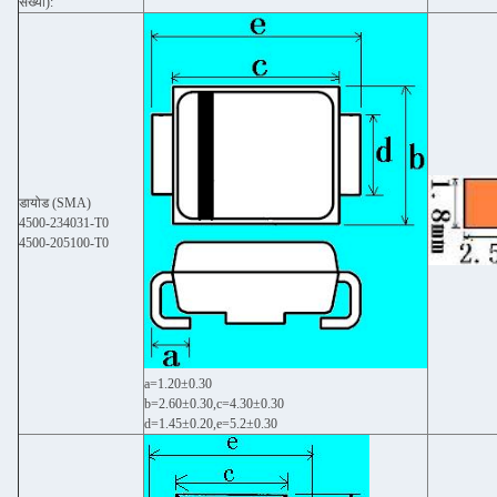
संख्या):
डायोड (SMA)
4500-234031-T0
4500-205100-T0
a=1.20±0.30
b=2.60±0.30,c=4.30±0.30
d=1.45±0.20,e=5.2±0.30