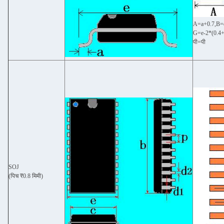
A=a+0.7,B=
G=e-2*(0.4+
पी=पी
SOJ
(पिच ₹0.8 मिमी)