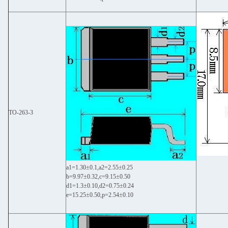
TO-263-3
a1=1.30±0.1,a2=2.55±0.25
b=9.97±0.32,c=9.15±0.50
d1=1.3±0.10,d2=0.75±0.24
e=15.25±0.50,p=2.54±0.10