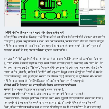
पीसीबी बोर्डों के डिजाइन पक्ष में गड्ढों और रिसाव से कैसे बचें!
इलेक्ट्रॉनिक उत्पादों का डिजाइन स्कीमैटिक आरेखों को खींचने से लेकर पीसीबी लेआउट और वायरिंग
तक होता है।हमारे अनुवर्ती कार्य में बाधा, और गंभीर मामलों में, निर्मित सर्किट बोर्डों का उपयोग बिल्कुल
नहीं किया जा सकता है। इसलिए, हमें इस क्षेत्र में अपने ज्ञान को बेहतर बनाने और सभी प्रकार की
गलतियों से बचने के लिए अपना सर्वश्रेष्ठ प्रयास करना चाहिए।
इस लेख में पीसीबी ड्राइंग बोर्डों का उपयोग करते समय आम ड्रिलिंग समस्याओं का परिचय दिया गया
है, ताकि भविष्य में एक ही गड्ढे पर कदम रखने से बचा जा सके।छेद से, अंधा छेद, और दफन छेद. छेद
के माध्यम से प्लग-इन छेद (पीटीएच), पेंच पोजिशनिंग छेद (एनपीटीएच), अंधा, दफन छेद, और छेद के
माध्यम से छेद (वीआईए) शामिल हैं,जिनमें से सभी बहु-परत विद्युत प्रवाह की भूमिका निभाते हैं. छेद के
प्रकार के बावजूद, खोए हुए छेद की समस्या का परिणाम यह है कि उत्पादों के पूरे बैच का सीधे उपयोग
नहीं किया जा सकता है।ड्रिलिंग डिजाइन की सटीकता विशेष रूप से महत्वपूर्ण है.
पीसीबी बोर्डों के डिजाइन पक्ष पर गड्ढों और रिसाव का मामला स्पष्टीकरण
समस्या 1:
अल्टियम-डिज़ाइन फ़ाइल स्लॉट गलत जगह पर हैं;
समस्या का वर्णन:
स्लॉट गायब है, और उत्पाद का उपयोग नहीं किया जा सकता है।
कारण विश्लेषणः डिजाइन इंजीनियर ने पैकेज बनाते समय यूएसबी डिवाइस के लिए स्लॉट याद किया।
जब उन्होंने बोर्ड को आकर्षित करते समय यह समस्या पाई, तो उन्होंने पैकेज को संशोधित नहीं
किया,लेकिन सीधे छेद प्रतीक परत पर स्लॉट खींचासिद्धांत रूप में, इस ऑपरेशन के साथ कोई बड़ी