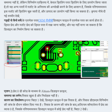
समस्या नहीं है, लेकिन विनिर्माण प्रक्रिया में, केवल ड्रिलिंग परत ड्रिलिंग के लिए उपयोग किया जाता
है,तो यह अन्य परतों में स्लॉट के अस्तित्व की अनदेखी करने के लिए आसान है, जिसके परिणामस्वरूप
इस स्लॉट की ड्रिलिंग चूक जाती है, और उत्पाद का उपयोग नहीं किया जा सकता है। कृपया नीचे दी
गई तस्वीर देखें;
गड्ढों से कैसे बचें:
के प्रत्येक परत
OEM पीसीबी
डिजाइन फाइल में प्रत्येक परत का कार्य होता है।
ड्रिल छेद और स्लॉट छेद को ड्रिल परत में रखा जाना चाहिए, और यह नहीं माना जा सकता है कि
डिजाइन का निर्माण किया जा सकता है।
प्रश्न 2:
छेद 0 डी कोड के माध्यम से Altium-डिज़ाइन फ़ाइल;
समस्या का वर्णन:
रिसाव खुला है और निर्वाहक नहीं है।
कारण का विश्लेषणः
कृपया चित्र 1 देखें, डिजाइन फ़ाइल में एक रिसाव है, और रिसाव डीएफएम विनिर्माण
की जांच के दौरान संकेत दिया गया है। रिसाव के कारण की जांच के बाद,अल्टियम सॉफ्टवेयर में छेद का
व्यास 0 है, जिसके परिणामस्वरूप डिजाइन फाइल में कोई छेद नहीं है, चित्र 2 देखें।