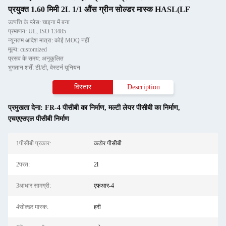
प्रयुक्त 1.60 मिमी 2L 1/1 औंस ग्रीन सोल्डर मास्क HASL(LF
उत्पत्ति के प्लेस: चाइना में बना
प्रमाणन: UL, ISO 13485
न्यूनतम आदेश मात्रा: कोई MOQ नहीं
मूल्य: customized
प्रसव के समय: अनुकूलित
भुगतान शर्तें: टी/टी, वेस्टर्न यूनियन
विस्तार
Description
प्रमुखता देना:
FR-4 पीसीबी का निर्माण
,
मल्टी लेयर पीसीबी का निर्माण
,
एचएएसएल पीसीबी निर्माण
1पीसीबी प्रकार:
कठोर पीसीबी
2परत:
2l
3आधार सामग्री:
एफआर-4
4सोल्डर मास्क:
हरी