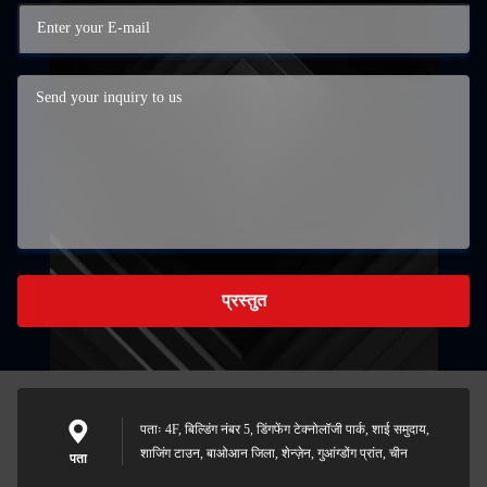
प्रस्तुत
पताः 4F, बिल्डिंग नंबर 5, डिंगफेंग टेक्नोलॉजी पार्क, शाई समुदाय,
शाजिंग टाउन, बाओआन जिला, शेन्ज़ेन, गुआंग्डोंग प्रांत, चीन
पता