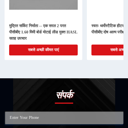
मुद्रित सर्किट निर्माता -- एक सरल 2 परत
स्वतः थर्मोस्टैटिक हीटर नि
पीसीबीए 1.60 मिमी बोर्ड मोटाई लीड मुक्त HASL
पीसीबीए दोष आत्म परीक्षण
सतह उपचार
सबसे अच्छी कीमत पाएं
सबसे अच्छी 
संपर्क